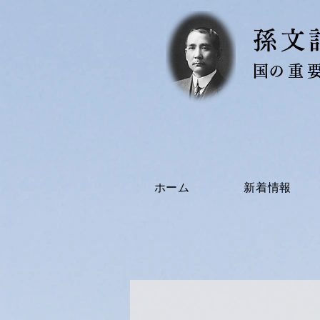
​孫
​国の重
ホーム
新着情報