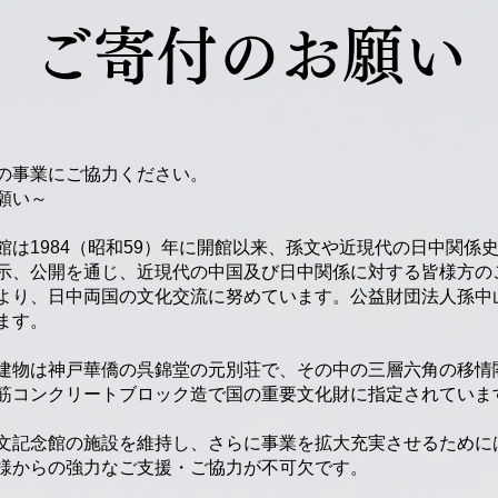
ご寄付のお願い
の事業にご協力ください。
願い～
は1984（昭和59）年に開館以来、孫文や近現代の日中関係
示、公開を通じ、近現代の中国及び日中関係に対する皆様方の
より、日中両国の文化交流に努めています。公益財団法人孫中
ます。
物は神戸華僑の呉錦堂の元別荘で、その中の三層六角の移情
筋コンクリートブロック造で国の重要文化財に指定されていま
記念館の施設を維持し、さらに事業を拡大充実させるために
様からの強力なご支援・ご協力が不可欠です。