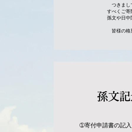
つきまして
すべくご寄
孫文や日中
皆様の格別
孫文
​➀寄付申請書の記入