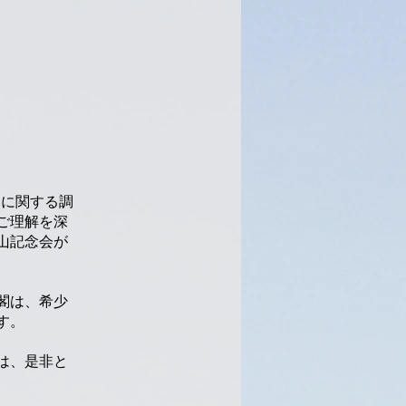
史に関する調
ご理解を深
山記念会が
閣は、希少
す。
は、是非と