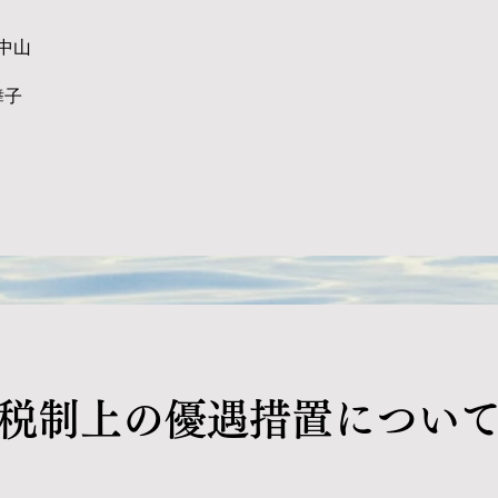
中山
舞子
税制上の優遇措置につい