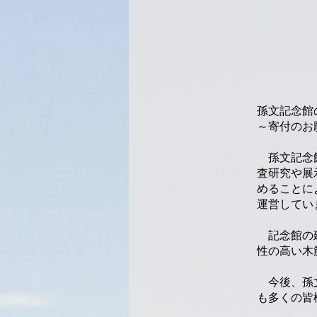
孫文記念館
～寄付のお
孫文記念館
査研究や展
めることに
運営してい
記念館の建
性の高い木
今後、孫文
も多くの皆