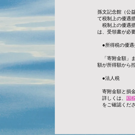
孫文記念館（公
て税制上の優遇
税制上の優遇措
は、受領書が必
●所得税の優遇
「寄附金額」また
額が所得額から
●法人税
寄附金額と損金
詳しくは、
国税
をご確認くださ