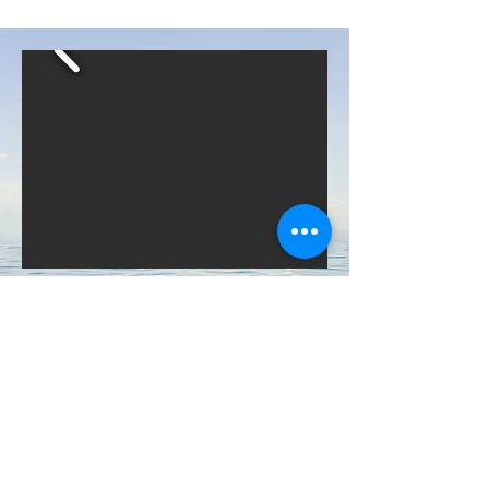
​大正ロマン香る館を
​孫文記念館で体感
孫文記念館（移情閣）
〒655-0047 兵庫県神戸市垂水区東舞子町2051番地
TEL
078-783-7172
FAX
078-785-3440
E-Mail sunwen20☆aioros.ocn.ne.jp （☆を@に置き換えて下さ
い）