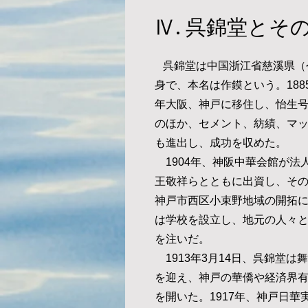
Ⅳ. 呉錦堂とそ
呉錦堂は中国浙江省慈溪県（
身で、本名は作鏌という。188
年大阪、神戸に移住し、怡生
のほか、セメント、紡績、マ
も進出し、成功を収めた。
1904年、神阪中華会館が法
王敬祥らとともに出資し、そ
神戸市西区小束野地域の開拓
は学校を設立し、地元の人々
を注いだ。
1913年3月14日、呉錦堂は
を迎え、神戸の華僑や経済界
を開いた。1917年、神戸日