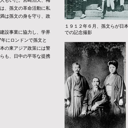
人もいた。宮崎滔天、梅
は、孫文の革命活動に私
満は孫文の身を守り、政
１９１２年６月、孫文らが日
での記念撮影
建設事業に協力し、学界
7年にロンドンで孫文と
本の東アジア政策には警
らも、日中の平等な提携