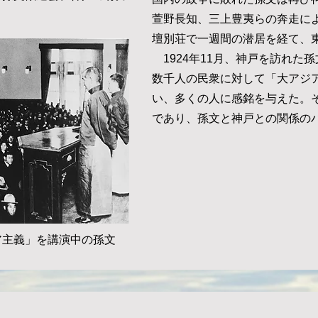
萱野長知、三上豊夷らの奔走に
壇別荘で一週間の潜居を経て、
1924年11月、神戸を訪れた
数千人の民衆に対して「大アジ
い、多くの人に感銘を与えた。
であり、孫文と神戸との関係の
ア主義」を講演中の孫文