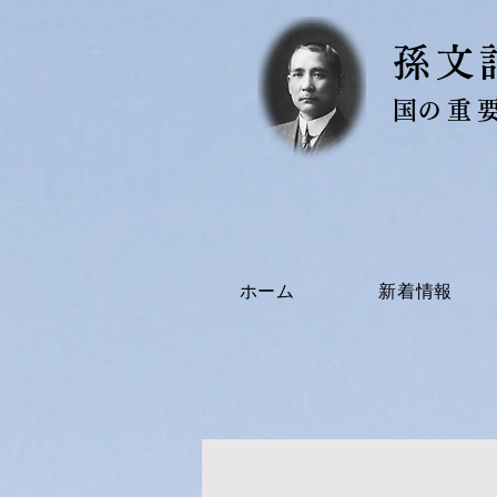
​孫
​国の重
ホーム
新着情報