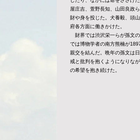
したり、なかには命をささげた
屋庄吉、萱野長知、山田良政ら
財や身を投じた。犬養毅、頭山
府各方面に働きかけた。
財界では渋沢栄一らが孫文の
では博物学者の南方熊楠が189
親交を結んだ。晩年の孫文は日
戒と批判を抱くようになりなが
の希望を抱き続けた。