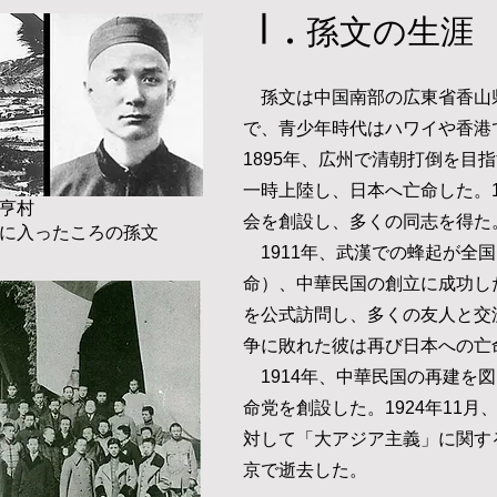
Ⅰ.
孫文の生涯
孫文は中国南部の広東省香山
で、青少年時代はハワイや香港
1895年、広州で清朝打倒を目
一時上陸し、日本へ亡命した。1
亨村
会を創設し、多くの同志を得た
ジに入ったころの孫文
1911年、武漢での蜂起が全
命）、中華民国の創立に成功した
を公式訪問し、多くの友人と交
争に敗れた彼は
再び日本への亡
1914年、中華民国の再建を
命党を創設した。1924年11
対して「大アジア主義」に関す
京で逝去した。