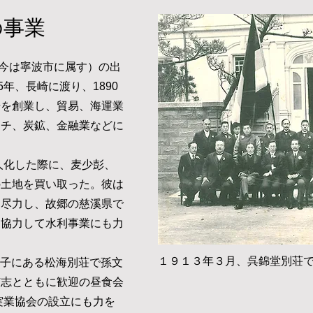
の事業
今は寧波市に属す）の出
5年、長崎に渡り、1890
号を創業し、貿易、海運業
ッチ、炭鉱、金融業などに
人化した際に、麦少彭、
の土地を買い取った。彼は
に尽力し、故郷の慈溪県で
と協力して水利事業にも力
１９１３年３月、呉
​錦堂別荘
舞子にある松海別荘で孫文
有志とともに歓迎の昼食会
華実業協会の設立にも力を