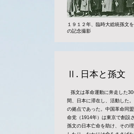
１９１２年、臨時大総統孫文を
の記念撮影
​Ⅱ. 日本と孫文
孫文は革命運動に奔走した30
間、日本に滞在し、活動した。
の拠点であった。中国革命同盟会
命党（1914年）は東京で創設
孫文の日本亡命を助け、その理