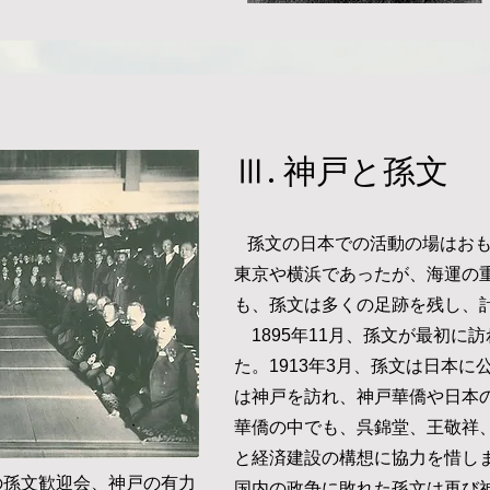
Ⅲ. 神戸と孫文
孫文の日本での活動の場はおも
東京や横浜であったが、海運の
も、孫文は多くの足跡を残し、計
1895年11月、孫文が最初に
た。1913年3月、孫文は日本に
は神戸を訪れ、神戸華僑や日本
華僑の中でも、呉錦堂、王敬祥
と経済建設の構想に協力を惜し
の孫文歓迎会、神戸の有力
国内の政争に敗れた孫文は再び