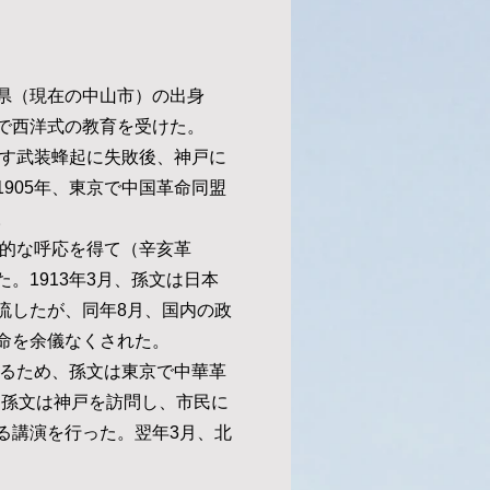
県（現在の中山市）の出身
で西洋式の教育を受けた。
指す武装蜂起に失敗後、神戸に
905年、東京で中国革命同盟
。
国的な呼応を得て（辛亥革
。1913年3月、孫文は日本
流したが、同年8月、国内の政
命を余儀なくされた。
図るため、孫文は東京で中華革
月、孫文は神戸を訪問し、市民に
る講演を行った。翌年3月、北