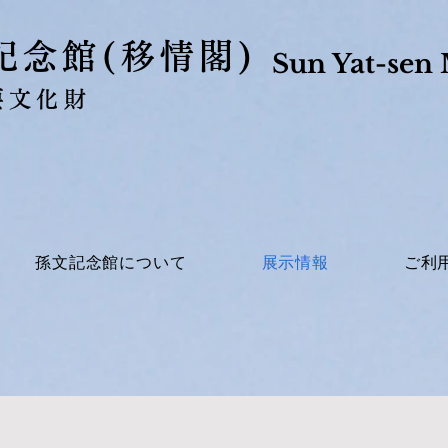
文記念館(移情閣)
Sun Yat-sen 
要文化財
孫文記念館について
展示情報
ご利