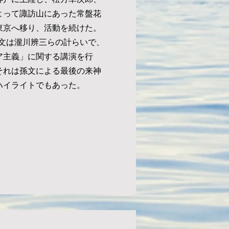
よって諏訪山にあった常盤花
東京へ移り、活動を続けた。
孫文は瀧川辨三らの計らいで、
ア主義」に関する講演を行
それは孫文による最後の来神
ハイライトでもあった。