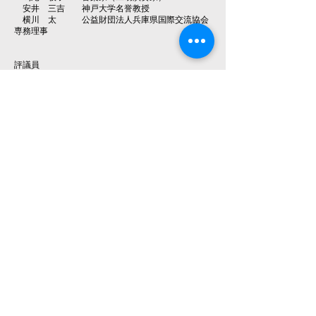
安井 三吉 神戸大学名誉教授
横川 太 公益財団法人兵庫県国際交流協会
専務理事
評議員
石川 禎浩 京都大学人文科学研究所教授
今井 晋生 兵庫トヨタ自動車株式会社代表取
締役専務
王 柯 神戸大学名誉教授
緒形 康 神戸大学名誉教授
小倉 優子 兵庫県神戸県民センター長
梶谷 懐 神戸大学大学院経済学研究科教授
後藤 みなみ 移情閣友の会企画運営委員長
酒井 俊 株式会社三井住友銀行公共・金融
法人部（神戸）部長
塩見 彰浩 兵庫県産業労働部国際局長
関 清重 株式会社神戸製鋼所総務・CSR部
担当部長 大阪支社長
多田 欣也 公益財団法人兵庫県園芸・公園協
会理事長
鮑 悦初 株式会社廣記商行取締役会長
宮内 肇 立命館大学文学部教授
監 事
辻 美代 流通科学大学名誉教授
文 曉謙 一般社団法人中華会舘事務局長