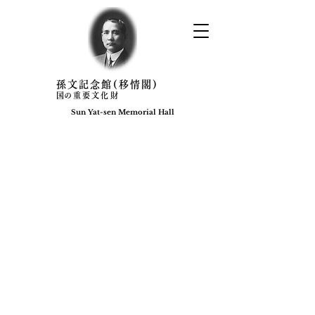
​孫文記念館(移情閣)
​国の重要文化財
Sun Yat-sen Memorial Hall​