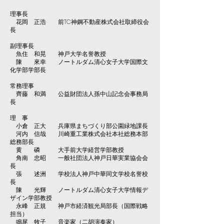
理事長
花岡 正浩 前TC神鋼不動産株式会社取締役会
長
副理事長
魚住 和晃 神戸大学名誉教授
陳 來幸 ノートルダム清心女子大学国際文
化学部学部長
常務理事
齊藤 和満 公益財団法人孫中山記念会事務局
長
理 事
小倉 正大 兵庫県まちづくり部公園緑地課長
河内 信哉 川崎重工業株式会社本社総務本部
総務部長
黄 磷 大手前大学経営学部教授
角南 忠昭 一般社団法人神戸日華実業協会会
長
張 述洲 学校法人神戸中華同文学校名誉校
長
陳 光輝 ノートルダム清心女子大学情報デ
ザイン学部教授
永峰 正規 神戸市経済観光局部長（国際戦略
担当）
鳴尾 牧子 音楽家（二胡演奏家）