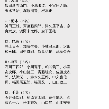
8：茨城（6名）
飯田新右衛門、小池張造、小室巳之助、
玉水常治、塚原周造、根本正
9：栃木（6名）
神田正雄、斉藤藤四郎、津久居平吉、奈
良武次、浜野末太郎、森下国雄
10：群馬（7名）
井上日召、加藤仡夫、小林丑三郎、沢田
松三郎、田中侍郎、鶴見祐輔、武藤金吾
11：埼玉（13名）
石川三四郎、小川運平、粕谷義三、小室
友次郎、小山健三、斉藤珪次、佐藤虎次
郎、渋沢栄一、鈴木久五郎、中久喜信
周、福田辰五郎、福田叉一、山口政二
12：千葉（7名）
石井菊次郎、柏原文太郎、葛生能久、斎
藤八十八、松本蔵次、山口昇、山本安夫