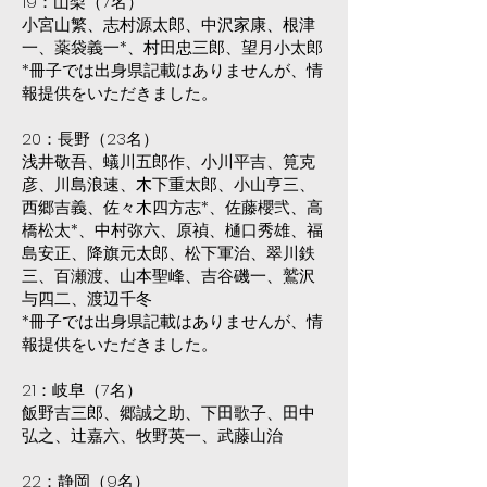
19：山梨（7名）
小宮山繁、志村源太郎、中沢家康、根津
一、薬袋義一*、村田忠三郎、望月小太郎
*冊子では出身県記載はありませんが、情
報提供をいただきました。
20：長野（23名）
浅井敬吾、蟻川五郎作、小川平吉、筧克
彦、川島浪速、木下重太郎、小山亨三、
西郷吉義、佐々木四方志*、佐藤櫻弐、高
橋松太*、中村弥六、原禎、樋口秀雄、福
島安正、降旗元太郎、松下軍治、翠川鉄
三、百瀬渡、山本聖峰、吉谷磯一、鷲沢
与四二、渡辺千冬
*冊子では出身県記載はありませんが、情
報提供をいただきました。
21：岐阜（7名）
飯野吉三郎、郷誠之助、下田歌子、田中
弘之、辻嘉六、牧野英一、武藤山治
22：静岡（9名）