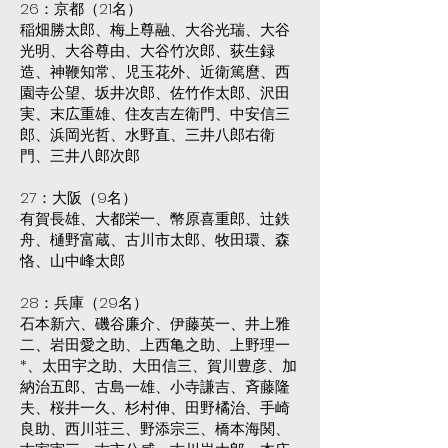
26：京都（21名）
稲畑勝太郎、梅上尊融、大谷光瑞、大谷
光明、大谷尊由、大谷竹次郎、荻生録
造、神鞭知常、児玉花外、近衛篤麿、西
園寺公望、坂井次郎、佐竹作太郎、沢田
実、末広重雄、住友吉左衛門、中安信三
郎、浜岡光哲、水野直、三井八郎右衛
門、三井八郎次郎
27：大阪（9名）
有賀長雄、大都栄一、幣原喜重郎、辻鉄
舟、樋野富蔵、古川市太郎、牧田環、森
恪、山中峰太郎
28：兵庫（29名）
石本新六、磯谷廉介、伊藤英一、井上雅
二、岩田愛之助、上西亀之助、上野理一
*、太田宇之助、大田信三、賀川豊彦、加
納治五郎、古島一雄、小寺謙吉、斉藤隆
夫、桜井一久、杉村伸、田野橘治、手崎
良助、西川荘三、野添宗三、橋本海関、