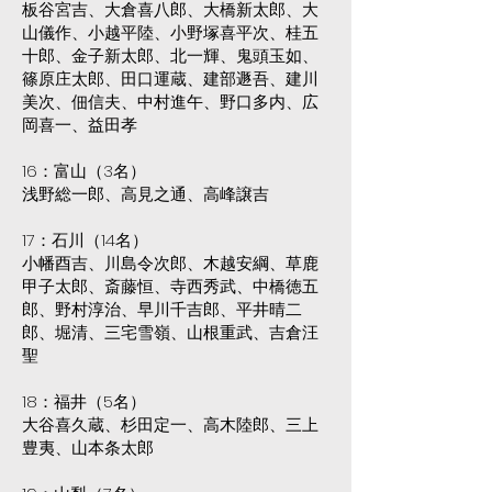
板谷宮吉、大倉喜八郎、大橋新太郎、大
山儀作、小越平陸、小野塚喜平次、桂五
十郎、金子新太郎、北一輝、鬼頭玉如、
篠原庄太郎、田口運蔵、建部遯吾、建川
美次、佃信夫、中村進午、野口多内、広
岡喜一、益田孝
16：富山（3名）
浅野総一郎、高見之通、高峰譲吉
17：石川（14名）
小幡酉吉、川島令次郎、木越安綱、草鹿
甲子太郎、斎藤恒、寺西秀武、中橋徳五
郎、野村淳治、早川千吉郎、平井晴二
郎、堀清、三宅雪嶺、山根重武、吉倉汪
聖
18：福井（5名）
大谷喜久蔵、杉田定一、高木陸郎、三上
豊夷、山本条太郎