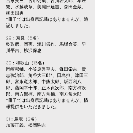
古家実三、古市公威、古川岩太郎、本庄
繁、水越成章、美濃部達吉、森田金蔵、
柳田国男
*冊子では出身県記載はありませんが、追
記しました。
29：奈良（6名）
乾政彦、岡実、瀧川儀作、馬場命英、早
川平吉、柳沢保恵
30：和歌山（16名）
岡崎邦輔、小笠原誉至夫、鎌田栄吉、貴
志弥治郎、角谷大三郎*、田島担、津田三
郎、富永竜太郎、中熊太郎、坂西利八
郎、藤岡幸十郎、正木貞次郎、南方楠次
郎、南方熊楠、南方常楠、南方常太郎
*冊子では出身県記載はありませんが、情
報提供をいただきました。
31：鳥取（2名）
加藤正義、松岡駒吉