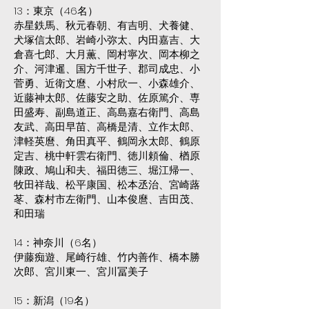
13：東京（46名）
赤星鉄馬、秋元春朝、有吉明、犬養健、
犬塚信太郎、岩崎小弥太、内田嘉吉、大
倉喜七郎、大月薫、岡村寧次、岡本柳之
介、河津暹、国方千世子、郡司成忠、小
菅勇、近衛文麿、小村欣一、小森雄介、
近藤神太郎、佐藤安之助、佐原篤介、専
田盛寿、副島道正、高島嘉右衛門、高島
友武、高田早苗、高橋是清、立作太郎、
津軽英麿、角田真平、鶴岡永太郎、鶴原
定吉、桃中軒雲右衛門、徳川頼倫、楢原
陳政、鳩山和夫、福田徳三、堀江帰一、
牧田祥哉、松平康国、松本丞治、宮崎蕗
苳、森村市左衛門、山本俊麿、吉田茂、
和田瑞
14：神奈川（6名）
伊藤痴遊、尾崎行雄、竹内善作、橋本勝
次郎、宮川東一、宮川冨美子
15：新潟（19名）