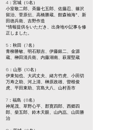
4：宮城（9名）
小室敬二郎、斉藤七五郎、佐藤忍、篠沢
留治、菅原伝、高橋勝蔵、館森袖海*、新
田徳兵衛、吉野作造
*情報提供をいただき、出身地や記事を修
正しました。
5：秋田（7名）
青柳勝敏、明石順吉、伊藤銀二、金源
蔵、榊田清兵衛、内藤湖南、萩屋堅蔵
6：山形（10名）
伊東知也、大武丈夫、緒方竹虎、小田切
万寿之助、河上清、榊原政雄、曽根俊
虎、平田東助、宮島大八、山村吾市
7：福島（8名）
神尾茂、草野心平、郡寛四郎、西郷四
郎、柴五郎、鈴木天眼、山内嵓、山田勝
治