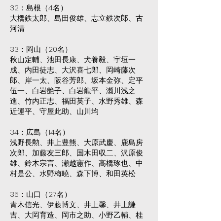
32：島根（4名）
大橋鉄太郎、島田俊雄、志立鉄次郎、古
河清
33：岡山（20名）
秋山定輔、池田長康、犬養毅、宇垣一
成、内田徒志、大沢喜七郎、岡崎藤次
郎、岸一太、阪谷芳郎、坂本金弥、定平
伍一、白岩艶子、白岩龍平、瀬川浅之
進、竹内正志、福田英子、水野秀雄、森
近運平、守屋此助、山川均
34：広島（14名）
浅野長勲、井上豊熊、大原武慶、鹿島房
次郎、加藤友三郎、国木田収二、沢原俊
雄、鈴木宗言、瀬越憲作、高橋琢也、中
村是公、水野梅曉、森下博、和田英松
35：山口（27名）
青木信光、伊藤博文、井上馨、井上謙
吉、大岡育造、岡市之助、小野乙輔、桂