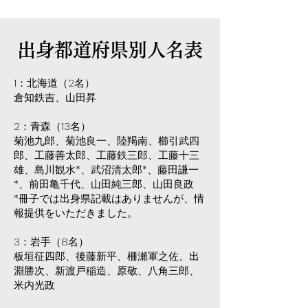
​出身都道府県別人名表
1：北海道（2名）
倉知鉄吉、山田昇
2：青森（13名）
菊池九郎、菊池良一、陸羯南、櫛引武四
郎、工藤善太郎、工藤鉄三郎、工藤十三
雄、島川観水*、武沼清太郎*、藤田謙一
*、前田亀千代、山田純三郎、山田良政
*冊子では出身県記載はありませんが、情
報提供をいただきました。
3：岩手（8名）
板垣征四郎、後藤新平、柵瀬軍之佐、出
淵勝次、新渡戸稲造、原敬、八角三郎、
米内光政