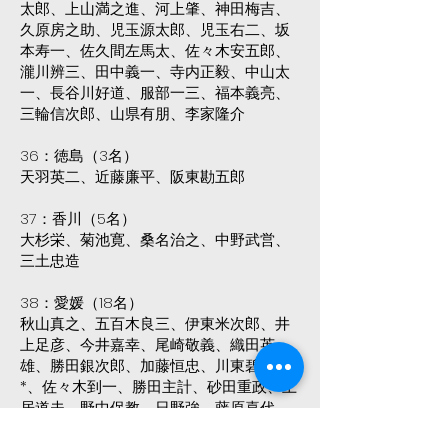
太郎、上山満之進、河上肇、神田梅吉、
久原房之助、児玉源太郎、児玉右二、坂
本寿一、佐久間左馬太、佐々木安五郎、
瀧川辨三、田中義一、寺内正毅、中山太
一、長谷川好道、服部一三、福本義亮、
三輪信次郎、山県有朋、李家隆介
36：徳島（3名）
天羽英二、近藤廉平、阪東勘五郎
37：香川（5名）
大杉栄、菊池寛、桑名治之、中野武営、
三土忠造
38：愛媛（18名）
秋山真之、五百木良三、伊東米次郎、井
上足彦、今井嘉幸、尾崎敬義、織田英
雄、勝田銀次郎、加藤恒忠、川東碧梧桐
*、佐々木到一、勝田主計、砂田重政、土
居道夫、野中保教、日野強、藤原喜代
間、矢野荘三郎