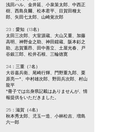
浅田ハル、金井延、小泉策太郎、中西正
樹、西島良爾、松本君平、目賀田種太
郎、矢田七太郎、山崎覚次郎
23：愛知（13名）
太田三次郎、大室源蔵、大山又重、加藤
高明、神野金之助、神田鐳蔵、阪本釤之
助、志賀重昂、田中善立、土屋光春、戸
谷銀三郎、松井石根、三輪徳寛
24：三重（7名）
大谷嘉兵衛、尾崎行輝、門野重九郎、栗
原亮一*、中村雄次郎、野田兵次郎、村山
龍平
*冊子では出身県記載はありませんが、情
報提供をいただきました。
25：滋賀（4名）
秋本秀太郎、児玉一造、小林松吉、増島
六一郎