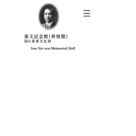
​孫文記念館(移情閣)
​国の重要文化財
Sun Yat-sen Memorial Hall​