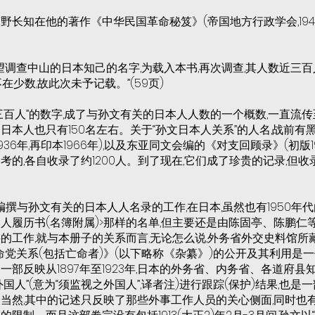
野长知在他的著作《中华民国革命秘笈》(帝国地方行政学会,194
希望调查中山的日本知己的名字,为载入本书,再次调查,其人数近三
在少数,故此次未予记载。”(59页)
三百人”的数字,成了与孙文有关的日本人人数的一个概数,一直流传
日本人也只有150名左右。关于“孙文日本人关系”的人名,战前有
36年,再印本1966年),以及东亚同文会编的《对支回顾录》(初版1941
考的,各自收录了约1200人。到了现在,它们成了珍贵的记录,但
编撰与孙文有关的日本人人名录的工作,在日本,虽然也有1950年
人履历书(名簿附属)>那样的名单,但主要还是由陈固亭、陈鹏仁
的工作,就与本册子的关系而言,无论怎么说,外务省外交史料馆所
命党关系(包括亡命者)》(以下略称《杂纂》)的公开及其利用是
是一部反映从1897年至1923年,日本的外务省、内务省、各道府
国人”(意为“须监视之外国人”,译者注)进行跟踪(保护)结果,也
当然,其中的记述只反映了那些外事工作人员的关心侧面,同时也有