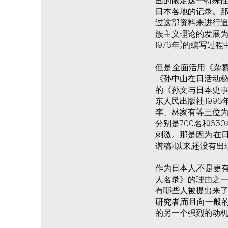
围的限定这一特殊性的
日本各地的记录。那
过这部资料来进行追
族主义理论的发展为中
1976年)的编写过
但是,全面活用《杂纂
《孙中山在日活动秘录(
的《孙文与日本史事编
东人民出版社,199
李、林家有等三位为
分别是700名和65
刺激。那是因为,在
谱稿>以来,还没有出
作为日本人,不是更
人名录》的理由之一
有哪些人被提出来
研究者,而且向一般
的另一个强烈的动