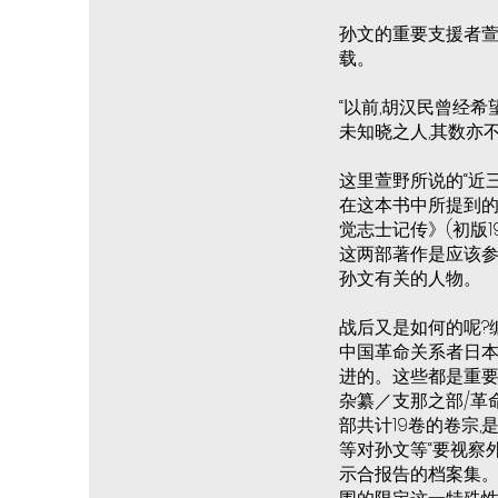
孙文的重要支援者萱
载。
“以前,胡汉民曾经
未知晓之人,其数亦不
这里萱野所说的“近
在这本书中所提到的
觉志士记传》(初版19
这两部著作是应该参
孙文有关的人物。
战后又是如何的呢?
中国革命关系者日本
进的。这些都是重要
杂纂／支那之部/革
部共计19卷的卷宗,
等对孙文等“要视察外
示合报告的档案集。