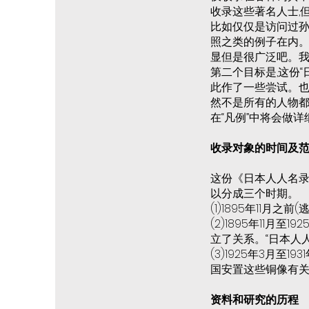
收录这些著名人士,但
比如仅仅是访问过孙
照之类的例子在内。
显但是很广泛吧。我
第二个目标是,这份
此作了一些尝试。也
然不是所有的人物都
在“凡例”中将会做
收录对象的时间及
这份《日本人人名录》
以分成三个时期。
(1)1895年11月
(2)1895年11
立了关系。“日本人
(3)1925年3月
国安置这些铜像有
资料和研究的历程