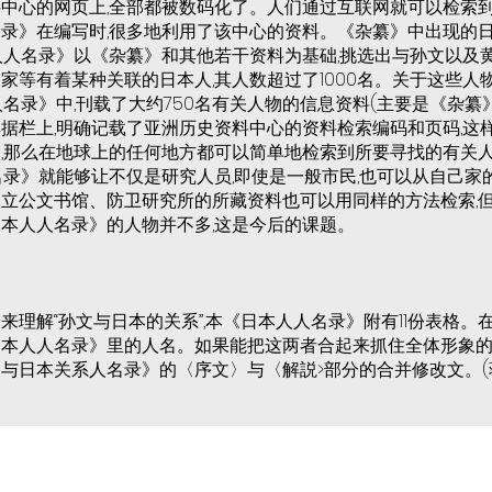
中心的网页上,全部都被数码化了。人们通过互联网就可以检索
录》在编写时,很多地利用了该中心的资料。《杂纂》中出现的
日本人人名录》以《杂纂》和其他若干资料为基础,挑选出与孙文以
家等有着某种关联的日本人,其人数超过了1000名。关于这些人
人名录》中,刊载了大约750名有关人物的信息资料(主要是《杂纂》
据栏上,明确记载了亚洲历史资料中心的资料检索编码和页码,这
,那么在地球上的任何地方都可以简单地检索到所要寻找的有关
名录》就能够让不仅是研究人员,即使是一般市民,也可以从自己家
立公文书馆、防卫研究所的所藏资料也可以用同样的方法检索,
本人人名录》的人物并不多,这是今后的课题。
来理解“孙文与日本的关系”,本《日本人人名录》附有11份表格。
本人人名录》里的人名。如果能把这两者合起来抓住全体形象的
与日本关系人名录》的〈序文〉与〈解説>部分的合并修改文。(