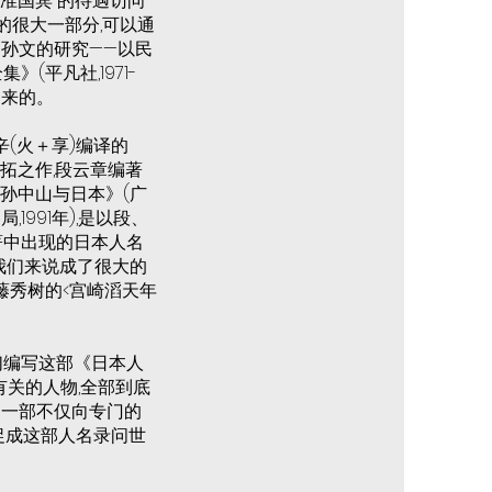
“准国宾”的待遇访问
的很大一部分,可以通
孙文的研究——以民
(平凡社,1971-
出来的。
辛(火＋享)编译的
是开拓之作,段云章编著
《孙中山与日本》(广
1991年),是以段、
著中出现的日本人名
对我们来说成了很大的
藤秀树的<宫崎滔天年
们编写这部《日本人
有关的人物,全部到底
写一部不仅向专门的
促成这部人名录问世