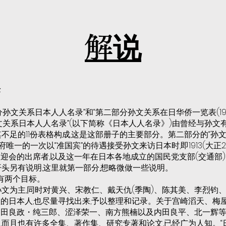
解说
标
孙文关系日本人人名录”和“第二部分孙文关系在日华侨一览表(191
文关系日本人人名录”(以下简称《日本人人名录》)由曾经与孙文
其不足的11份表格构成,这是这部册子的主要部分。第二部分的“孙
本政府唯一的一次以“准国宾”的待遇接受孙文来访日本时,即1913(大正2
迎会的出席者,以及这一年在日本各地成立的国民党支部(交通部
开头另有说明,这里就第一部分,想略微做一些说明。
”有两个目标。
孙文为主,同时对黄兴、宋教仁、戴天仇(季陶)、陈其美、李烈钧
的日本人,也尽量寻找出来,予以整理和记录。关于宫崎滔天、梅
田良政・纯三郎、涩泽荣一、南方熊楠以及内田良平、北一辉等
,而且也有许多全集、著作集、研究专著和论文,已经广为人知。“