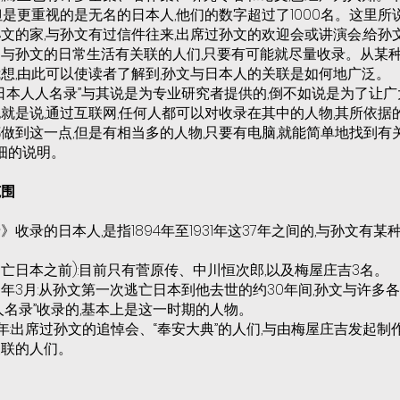
是更重视的是无名的日本人,他们的数字超过了1000名。这里所说
文的家,与孙文有过信件往来,出席过孙文的欢迎会或讲演会,给孙
与孙文的日常生活有关联的人们,只要有可能就尽量收录。从某种
想,由此可以使读者了解到,孙文与日本人的关联是如何地广泛。
“日本人人名录”与其说是为专业研究者提供的,倒不如说是为了让广
就是说,通过互联网,任何人都可以对收录在其中的人物,其所依据
做到这一点,但是有相当多的人物,只要有电脑,就能简单地找到有
详细的说明。
范围
收录的日本人,是指1894年至1931年这37年之间的,与孙文有
之前(逃亡日本之前):目前只有菅原传、中川恒次郎,以及梅屋庄吉3名。
月至1925年3月:从孙文第一次逃亡日本到他去世的约30年间,孙文与许
人名录”收录的,基本上是这一时期的人物。
至1931年:出席过孙文的追悼会、“奉安大典”的人们,与由梅屋庄吉发
关联的人们。