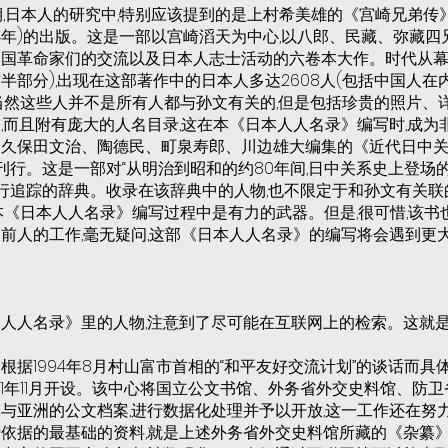
期,日本人的研究中,特别应该提到的是上村希美雄的《宫崎兄弟传
2004年)的出版。这是一部以宫崎滔天为中心,以八郎、民藏、弥藏
国革命家们的交流以及日本人志士活动的六卷本大作。时代从幕
部分),出现在这部著作中的日本人多达2608人(包括中国人在内
)。当然这些人并不是所有人都与孙文有关的,但是包括珍贵的照片、
,而且附有庞大的人名目录,这在本《日本人人名录》编写时,成为
久保田文治、陶德民、町泉寿郎、川边雄大编集的《近代日中关
)的刊行。这是一部对“从明治到昭和的约80年间,日中关系史上登场
)进行追踪的辞典。收录在该辞典中的人物,也不限定于和孙文有关联的
它在本《日本人人名录》编写过程中是有力的武器。但是,很可惜,该
前人的工作,毫无疑问,这部《日本人人名录》的编写将会遇到更
人人名录》里的人物,注意到了尽可能在互联网上的检索。这就
根据1994年8月村山富市首相的“和平友好交流计划”的谈话而具
001年11月开设。该中心将国立公文书馆、外务省外交史料馆、防
与亚洲的公文档案,进行数据化处理并予以开放,这一工作还在努
依据的最基础的资料,就是上述外务省外交史料馆所藏的《杂纂》