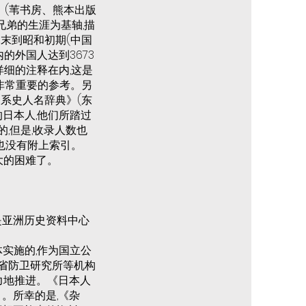
》(苇书房、熊本出版
四兄弟的生涯为基轴,描
末到昭和初期(中国
的外国人达到3673
详细的注释在内,这是
非常重要的参考。另
系史人名辞典》(东
的日本人,他们所踏过
,但是,收录人数也
书也没有附上索引。
大的困难了。
是亚洲历史资料中心
体实施的,作为国立公
卫省防卫研究所等机构
力地推进。《日本人
。所幸的是,《杂