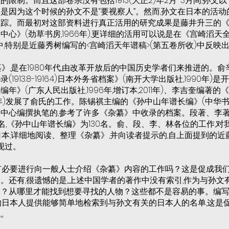
限制。而且这部卷宗没有包括1913(大正2)年2月-3月间,孙文以
是因为这个时候的孙文不是“要视察人”。然而,孙文在日本的活动
踪。而最初对这部资料进行真正活用的研究成果是藤井升三的《
心》(劲草书房,1966年),更详细的活用可以说是在《宫崎滔天全集》
程中,特别是近藤秀树编写的<宫崎滔天年谱稿>(第五卷所收)中反映
》,是在1980年代,由改革开放后的中国历史学者们来推进的。俞
1913.8-1916.4)日本外务省档案》(南开大学出版社,1990年)
年》(广东人民出版社,1996年,增订本,2011年)、李吉奎编著的
6年)发展了俞氏的工作。陈锡祺主编的《孙中山年谱长编》(中华书局,
中心编撰执笔的,参考了许多《杂纂》中收录的档案。段著、李
0名,《孙中山年谱长编》为130名。俞、段、李、林各位的工作,
日本,详细地阅读、整理《杂纂》,并向读者提示的,自上面提到的近
现过。
有必要进行向一般人士介绍《杂纂》内容的工作吗？这是促成我
。还有,很遗憾的是,上述中国学者的著作中没有索引,作为与孙文
了？从哪里才能找到想要寻找的人物？这些都不是容易的事。编
的日本人提供能够简单地检索到与孙文有关的日本人的名单,这是
机。