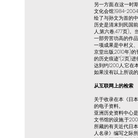
另一方面,在这一时
文化会馆,1984-
绘了与孙文为首的中
历史是清末到民国前半
人,第六卷,477页
一部劳苦功高的作品
一项成果是中村义、
京堂出版,2010年
的历史痕迹”(2页
达到约1200人,
如果没有以上所说的
从互联网上的检索
关于收录在本《日本
的电子资料。
亚洲历史资料中心是
文书馆的设施,于2
所藏的有关近代日本
人名录》编写之际所